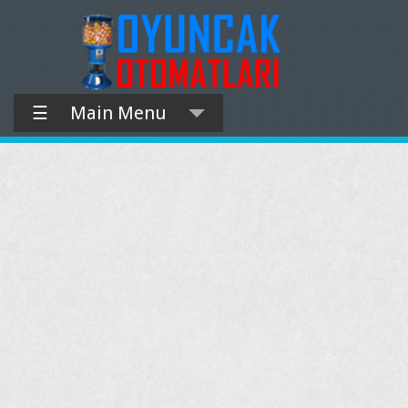
☰
Main Menu