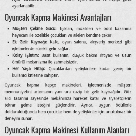
ayarlanabilir.
Oyuncak Kapma Makinesi Avantajları
Müşteri Çekme Gücü:
Işıkları, müzikleri ve ödül kazanma
heyecanı ile özellikle çocukları ve aileleri kendine çeker.
Ek Gelir Kaynağı:
Kafe, oyun salonu, alışveriş merkezi gibi
işletmelerde sürekli gelir sağlar.
Kolay İşletim:
Basit kullanım, düşük bakım ihtiyacı ve uzun
ömürlü mekanizma ile zahmetsizdir.
Her Yaşa Hitap:
Çocuklardan yetişkinlere kadar geniş bir
kullanıcı kitlesine sahiptir.
Oyuncak kapma kepçe makineleri, işletmenizde müşteri
memnuniyetini artırmanın yanı sıra cazip bir gelir kaynağıdır. Göz
alıcı tasarımı sayesinde mekânınıza hareket katar ve ziyaretçilerin
tekrar gelme isteğini güçlendirir. Ayrıca, uygun ödüllerle
doldurulduğunda hem çocuklar hem de yetişkinler için unutulmaz bir
deneyim sunar.
Oyuncak Kapma Makinesi Kullanım Alanları