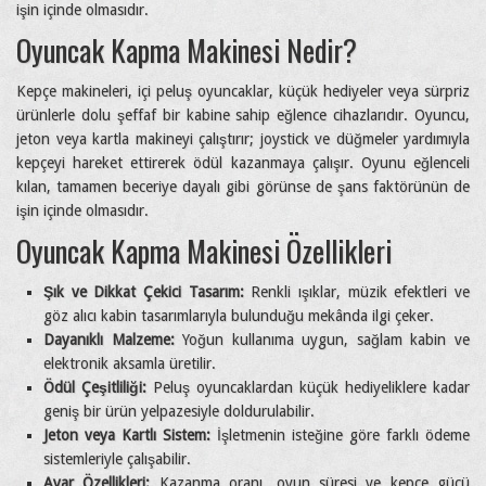
işin içinde olmasıdır.
Oyuncak Kapma Makinesi Nedir?
Kepçe makineleri, içi peluş oyuncaklar, küçük hediyeler veya sürpriz
ürünlerle dolu şeffaf bir kabine sahip eğlence cihazlarıdır. Oyuncu,
jeton veya kartla makineyi çalıştırır; joystick ve düğmeler yardımıyla
kepçeyi hareket ettirerek ödül kazanmaya çalışır. Oyunu eğlenceli
kılan, tamamen beceriye dayalı gibi görünse de şans faktörünün de
işin içinde olmasıdır.
Oyuncak Kapma Makinesi Özellikleri
Şık ve Dikkat Çekici Tasarım:
Renkli ışıklar, müzik efektleri ve
göz alıcı kabin tasarımlarıyla bulunduğu mekânda ilgi çeker.
Dayanıklı Malzeme:
Yoğun kullanıma uygun, sağlam kabin ve
elektronik aksamla üretilir.
Ödül Çeşitliliği:
Peluş oyuncaklardan küçük hediyeliklere kadar
geniş bir ürün yelpazesiyle doldurulabilir.
Jeton veya Kartlı Sistem:
İşletmenin isteğine göre farklı ödeme
sistemleriyle çalışabilir.
Ayar Özellikleri:
Kazanma oranı, oyun süresi ve kepçe gücü