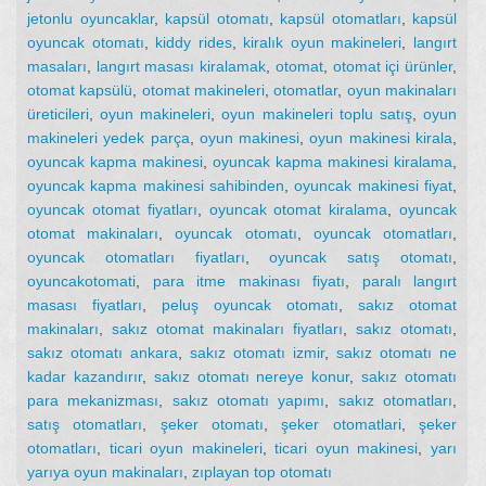
jetonlu oyuncaklar
,
kapsül otomatı
,
kapsül otomatları
,
kapsül
oyuncak otomatı
,
kiddy rides
,
kiralık oyun makineleri
,
langırt
masaları
,
langırt masası kiralamak
,
otomat
,
otomat içi ürünler
,
otomat kapsülü
,
otomat makineleri
,
otomatlar
,
oyun makinaları
üreticileri
,
oyun makineleri
,
oyun makineleri toplu satış
,
oyun
makineleri yedek parça
,
oyun makinesi
,
oyun makinesi kirala
,
oyuncak kapma makinesi
,
oyuncak kapma makinesi kiralama
,
oyuncak kapma makinesi sahibinden
,
oyuncak makinesi fiyat
,
oyuncak otomat fiyatları
,
oyuncak otomat kiralama
,
oyuncak
otomat makinaları
,
oyuncak otomatı
,
oyuncak otomatları
,
oyuncak otomatları fiyatları
,
oyuncak satış otomatı
,
oyuncakotomati
,
para itme makinası fiyatı
,
paralı langırt
masası fiyatları
,
peluş oyuncak otomatı
,
sakız otomat
makinaları
,
sakız otomat makinaları fiyatları
,
sakız otomatı
,
sakız otomatı ankara
,
sakız otomatı izmir
,
sakız otomatı ne
kadar kazandırır
,
sakız otomatı nereye konur
,
sakız otomatı
para mekanizması
,
sakız otomatı yapımı
,
sakız otomatları
,
satış otomatları
,
şeker otomatı
,
şeker otomatlari
,
şeker
otomatları
,
ticari oyun makineleri
,
ticari oyun makinesi
,
yarı
yarıya oyun makinaları
,
zıplayan top otomatı