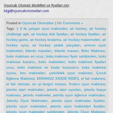
Oyuncak Otomatı Modelleri ve fiyatları için
;
bilgi@oyuncakotomatlari.com
Posted in
Oyuncak Otomatları
|
No Comments »
Tags:
1 tl ile çalışan oyun makineleri
,
air hockey
,
air hockey
challenge apk
,
air hockey disk fiyatları
,
air hockey fiyatları
,
air
hockey game
,
air hockey kiralama
,
air hockey malzemeleri
,
air
hockey oyna
,
air hockey yedek parçaları
,
armoni oyun
makineleri
,
bilardo masaları
,
bilardo masası
,
Boks Makinası
,
boks makinası en ucuz
,
boks makinası fiyatı sahibinden
,
boks
makinası kazancı
,
boks makineleri
,
boks makinesi fiyatları
ucuz
,
boks makinesi ne kadar kazandırır
,
boks makinesi
oyunu
,
box makineleri
,
çarkıfelek oyun makinesi
,
Çocuk
Eğlence Makinesi
,
EKRANSIZ KİDDİE RİDES
,
el falı makinesi
,
el falı otomatı
,
en iyi langırt masası
,
frutero oyun makinesi
,
jetonlu atari makinaları
,
jetonlu atari oyunları
,
jetonlu kepçe
makinası
,
jetonlu makineler
,
jetonlu oyun eğlence makinaları
,
Jetonlu Oyun Makinaları
,
jetonlu oyun makinaları fiyatları
,
jetonlu oyun makineleri
,
jetonlu oyun makineleri fiyatları
,
jetonlu oyun makineleri sahibinden
,
Jetonlu Oyun Makinesi
,