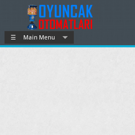
☰
Main Menu