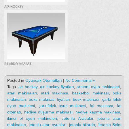
AIR HOCKEY
BİLARDO MASASI
Posted in
Oyuncak Otomatları
|
No Comments »
Tags:
air hockey
,
air hockey fiyatları
,
armoni oyun makineleri
,
atari makinaları
,
atari makinası
,
basketbol makinası
,
boks
makinaları
,
boks makinası fiyatları
,
bosk makinası
,
çarkı felek
oyun makinesi
,
çarkıfelek oyun makinesi
,
fal makinası
,
fal
otomatı
,
hediye düşürme makinası
,
hediye kapma makinası
,
ikinci el oyun makineleri
,
Jetonlu Arabalar
,
jetonlu atari
makinaları
,
jetonlu atari oyunları
,
jetonlu bilardo
,
Jetonlu Boks