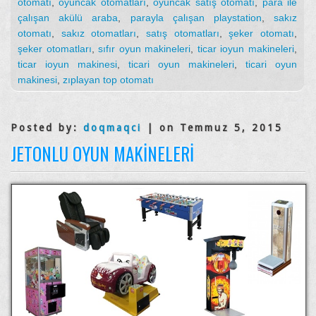
otomatı
,
oyuncak otomatları
,
oyuncak satış otomatı
,
para ile
çalışan akülü araba
,
parayla çalışan playstation
,
sakız
otomatı
,
sakız otomatları
,
satış otomatları
,
şeker otomatı
,
şeker otomatları
,
sıfır oyun makineleri
,
ticar ioyun makineleri
,
ticar ioyun makinesi
,
ticari oyun makineleri
,
ticari oyun
makinesi
,
zıplayan top otomatı
Posted by:
doqmaqci
| on Temmuz 5, 2015
JETONLU OYUN MAKINELERI