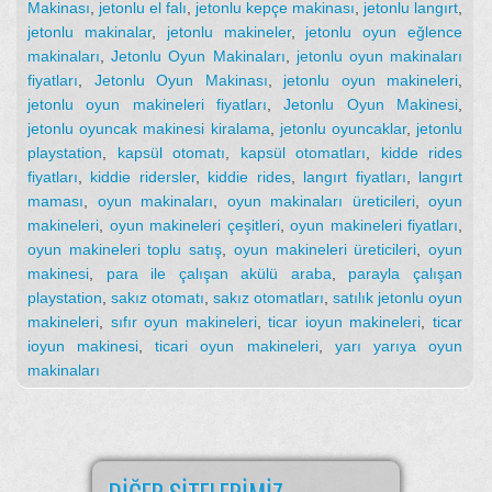
Makinası
,
jetonlu el falı
,
jetonlu kepçe makinası
,
jetonlu langırt
,
jetonlu makinalar
,
jetonlu makineler
,
jetonlu oyun eğlence
makinaları
,
Jetonlu Oyun Makinaları
,
jetonlu oyun makinaları
fiyatları
,
Jetonlu Oyun Makinası
,
jetonlu oyun makineleri
,
jetonlu oyun makineleri fiyatları
,
Jetonlu Oyun Makinesi
,
jetonlu oyuncak makinesi kiralama
,
jetonlu oyuncaklar
,
jetonlu
playstation
,
kapsül otomatı
,
kapsül otomatları
,
kidde rides
fiyatları
,
kiddie ridersler
,
kiddie rides
,
langırt fiyatları
,
langırt
maması
,
oyun makinaları
,
oyun makinaları üreticileri
,
oyun
makineleri
,
oyun makineleri çeşitleri
,
oyun makineleri fiyatları
,
oyun makineleri toplu satış
,
oyun makineleri üreticileri
,
oyun
makinesi
,
para ile çalışan akülü araba
,
parayla çalışan
playstation
,
sakız otomatı
,
sakız otomatları
,
satılık jetonlu oyun
makineleri
,
sıfır oyun makineleri
,
ticar ioyun makineleri
,
ticar
ioyun makinesi
,
ticari oyun makineleri
,
yarı yarıya oyun
makinaları