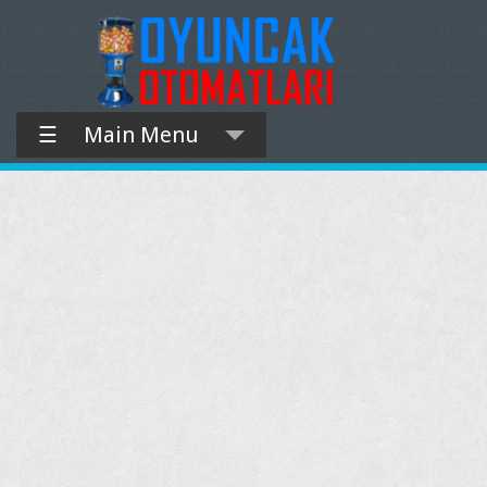
☰
Main Menu