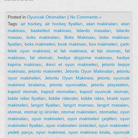
Posted in
Oyuncak Otomatları
|
No Comments »
Tags:
air hockey
,
air hockey fiyatları
,
atari makinaları
,
atari
makinası
,
basketbol makinası
,
bilardo masaları
,
bilardo
masası
,
boks makinaları
,
Boks Makinası
,
boks makinası
fiyatları
,
boks makineleri
,
bosk makinası
,
box makineleri
,
çarkı
felek oyun makinesi
,
el falı makinesi
,
el falı otomatı
,
fal
makinası
,
fal otomatı
,
hediye düşürme makinası
,
hediye
kapma makinası
,
ikinci el oyun makineleri
,
jetonlu kepçe
makinası
,
jetonlu makineler
,
Jetonlu Oyun Makinaları
,
jetonlu
oyun makineleri
,
Jetonlu Oyun Makinesi
,
jetonlu oyuncak
makinesi kiralama
,
jetonlu oyuncaklar
,
jetonlu playstation
,
kapsül otomatı
,
kapsül otomatları
,
kapsül oyuncak otomatı
,
kidde rides fiyatları
,
kiddie ridersler
,
kiddie rides
,
kiralık oyun
makineleri
,
langırt fiyatları
,
langırt maması
,
langırt masaları
,
otomat
,
otomat içi ürünler
,
otomat makineleri
,
otomatlar
,
oyun
makinaları
,
oyun makineleri
,
oyun makineleri çeşitleri
,
oyun
makineleri fiyatları
,
oyun makineleri üreticileri
,
oyun makineleri
yedek parça
,
oyun makinesi
,
oyun makinesi kirala
,
oyuncak